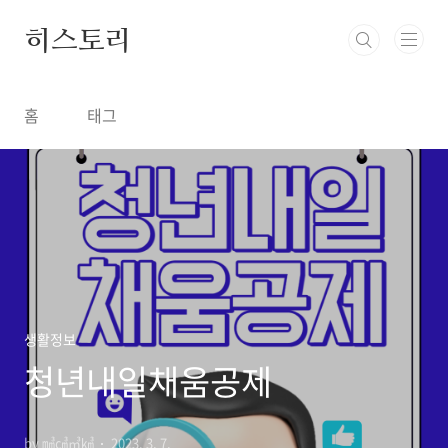
본문 바로가기
히스토리
홈
태그
생활정보
청년내일채움공제
by ㎣㎤㎥㎦
2023. 3. 7.