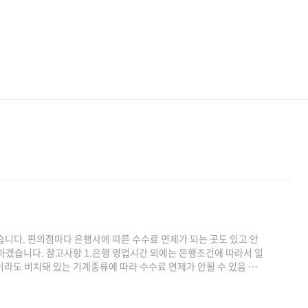
습니다. 편의점마다 은행사에 따른 수수료 면제가 되는 곳도 있고 안
하겠습니다. 참고사항 1.은행 영업시간 외에는 은행조건에 따라서 일
이라도 비치돼 있는 기계종류에 따라 수수료 면제가 안될 수 있음 편의
 우리은행 SC제일은행 토스뱅크 카카오뱅크 저축은행 NH투자증권 케이
오뱅크 부산은행 경남은행 토스뱅크 제주은행 시티은행 유안타증권
크 카카오뱅크 삼성증권 유안타증권 웰컴저축은행