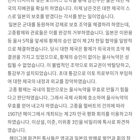
면서 러시아와 맺은 포츠머스 조약을 통해 남만주는 물론 대한 제
국의 지배권을 확실히 하였습니다. 이제 남은것은 대한 제국이 스
스로 일본의 보호를 받겠다는 각서를 받는 일이었습니다.
일본은 군대를 동원하여 강제로 보호 조약을 체결하려 하였는데,
고종황제와 관료들은 이를 완강히 거부하였습니다. 일본은 이완용
등 을사 5적을 앞세워 황제의 승인 없이 제 2차 한일 협약을 일방적
으로 체결하였습니다. 당시 대한 제국은 황제가 외국과의 조약 체
결권을 가지고 있었으므로, 황제의 승인이 없이는 을사늑약은 성
립될 수 없었습니다. 이 불법적인 조약으로 외교권이 박탈당하고,
통감부가 설치되었습니다. 초대 통감으로 이토 히로부미가 부임하
여 대한 제국의 내정과 외교를 장악하였습니다.
고종 황제는 국내의 힘만으로는 을사늑약을 무효로 만들기 힘들
다고 판단하였습니다. 그래서 국제 사회에 호소하여 을사늑약의
무효를 얻어 내고자 하였습니다. 고종을 헐버트의 건의에 따라
1907년 헤이그에서 개최되는 제 2차 만국 평화 회의를 이용하고자
하였습니다. 이상설, 이준, 이위종 3인을 비밀리에 특사로 파견하
였습니다.
헤이그에 파견된 특사들은 영국과 일본의 방해로 발언과 회의 참