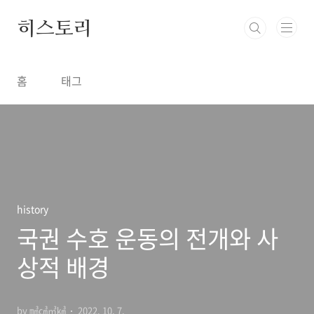
본문 바로가기
히스토리
홈
태그
history
국권 수호 운동의 전개와 사
상적 배경
by ㎣㎤㎥㎦
2022. 10. 7.