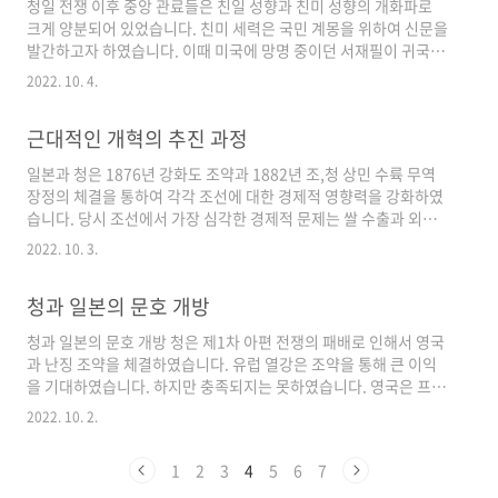
청일 전쟁 이후 중앙 관료들은 친일 성향과 친미 성향의 개화파로
제국이 근대 주권 국가를 이루겠다는 뜻을 포함하고 있습니다. 대한
크게 양분되어 있었습니다. 친미 세력은 국민 계몽을 위하여 신문을
제국은 국제를 근간으로 하여 1899년 청과 대등한 통상 조약을 체
발간하고자 하였습니다. 이때 미국에 망명 중이던 서재필이 귀국하
결하였습니다. 이는 근대적 외교 관계의 수립을 의미하였습니다.
여 정부의 지원을 받아 독립신문을 발간하였습니다. 독립신문은 조
또..
2022. 10. 4.
선이 자주 독립국이라는 것을 대내외적으로 알리기 위해 신문을 두
가지로 발행하였습니다. 국내의 일반 민중들을 위한 한글판과 대외
근대적인 개혁의 추진 과정
적으로 자주독립을 알리기 위한 영문판으로 보급하였습니다. 이어
자주독립에 대한 상징적인 의미로 독립문을 세우고자 하였고, 이를
일본과 청은 1876년 강화도 조약과 1882년 조,청 상민 수륙 무역
세우기 위하여 독립 협회를 창건하였습니다. 지식인들과 정부 내의
장정의 체결을 통하여 각각 조선에 대한 경제적 영향력을 강화하였
개혁적 성향의 관료들을 중심으로 조직하여, 초대 회장은 안경수,
습니다. 당시 조선에서 가장 심각한 경제적 문제는 쌀 수출과 외국
위원장은 이완용이 되었습니다. 서재필은 다시 미국인으로 귀화한
산 면제품의 수입이었습니다. 일본과 청은 값싼 영국산 면제품을 수
신분이었기 ..
2022. 10. 3.
입해 조선으로 비싼 값에 수출하였습니다.당시 일본은 자국의 식량
문제를 해결하기 위해 외국에서 쌀을 수입해야만 하였습니다. 그런
청과 일본의 문호 개방
데 일본은 조선과의 무역에서 많은 이익을 얻었기 때문에 막대한 양
의 쌀을 조선에서 값싸게 수입할 수 있었습니다.반면 조선에서는 쌀
청과 일본의 문호 개방 청은 제1차 아편 전쟁의 패배로 인해서 영국
의 대량 유출로 인해 쌀값이 폭등하게 되었습니다. 대지주들은 쌀값
과 난징 조약을 체결하였습니다. 유럽 열강은 조약을 통해 큰 이익
상승으로 경제적 이익을 얻게 되자, 대토지 소유에 대한 욕심이 생
을 기대하였습니다. 하지만 충족되지는 못하였습니다. 영국은 프랑
겼습니다. 이에 따라 지주제가 더욱 강화되는 결과가 나타나게 되..
스와 연합군을 형성하여 광저우를 점령하였으며 베이징의 관문인
2022. 10. 2.
톈진까지 점령하였습니다. 이에 청 정부는 연합국과 톈진 조약을 체
결하여 일시적인 휴전이 이루어졌습니다. 그러나 강경파가 청 정부
1
2
3
4
5
6
7
의 주도권을 잡자 청은 영국군과 전투를 벌였습니다. 이에 영, 프 연
합군은 베이징을 공격하였고, 청은 열강과 베이징 조약을 체결하였