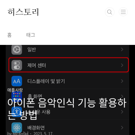
본문 바로가기
히스토리
홈
태그
애플사랑
아이폰 음악인식 기능 활용하
는 방법
by ㎣㎤㎥㎦
2023. 5. 17.