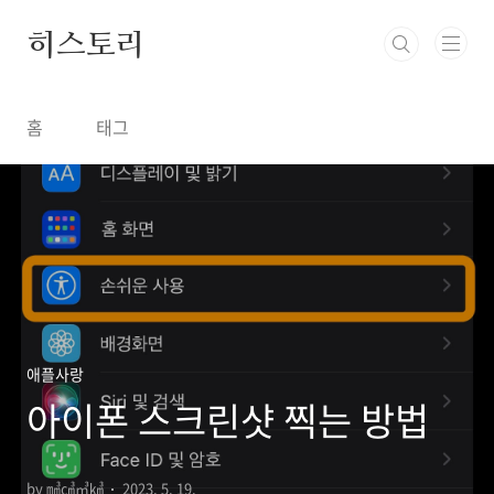
본문 바로가기
히스토리
홈
태그
애플사랑
아이폰 스크린샷 찍는 방법
by ㎣㎤㎥㎦
2023. 5. 19.