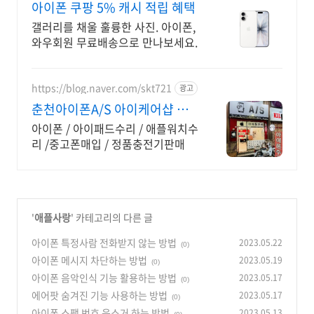
아이폰 쿠팡 5% 캐시 적립 혜택
갤러리를 채울 훌륭한 사진. 아이폰,
와우회원 무료배송으로 만나보세요.
https://blog.naver.com/skt721
광고
춘천아이폰A/S 아이케어샵 정
품 악세사리 판매
아이폰 / 아이패드수리 / 애플워치수
리 /중고폰매입 / 정품충전기판매
'
애플사랑
' 카테고리의 다른 글
아이폰 특정사람 전화받지 않는 방법
2023.05.22
(0)
아이폰 메시지 차단하는 방법
2023.05.19
(0)
아이폰 음악인식 기능 활용하는 방법
2023.05.17
(0)
에어팟 숨겨진 기능 사용하는 방법
2023.05.17
(0)
아이폰 스팸 번호 음소거 하는 방법
2023.05.13