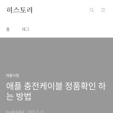
본문 바로가기
히스토리
홈
태그
애플사랑
애플 충전케이블 정품확인 하
는 방법
by ㎣㎤㎥㎦
2023. 5. 11.