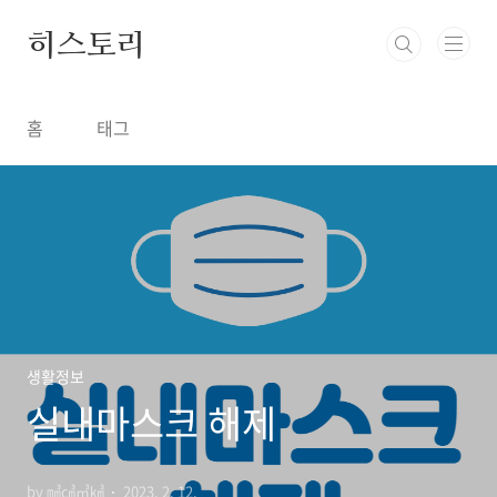
본문 바로가기
히스토리
홈
태그
생활정보
실내마스크 해제
by ㎣㎤㎥㎦
2023. 2. 12.