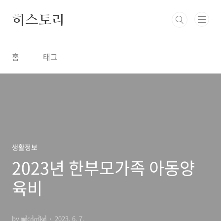
본문 바로가기
히스토리
홈
태그
생활정보
2023년 한부모가족 아동양
육비
by ㎣㎤㎥㎦
2023. 6. 7.