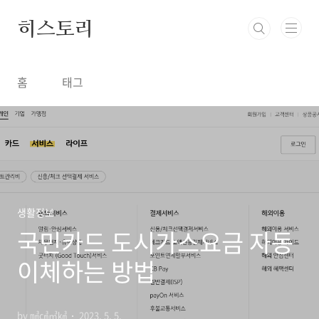
본문 바로가기
히스토리
홈
태그
생활정보
국민카드 도시가스요금 자동
이체하는 방법
by ㎣㎤㎥㎦
2023. 5. 5.